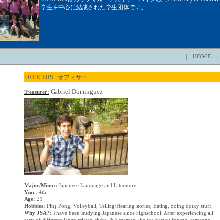
学生を中心に結成された学生団体です。
HOME
|
|
OFFICERS -
オフィサー
Gabriel Dominguez
Treasurer:
Major/Minor:
Japanese Language and Literature
Year:
4th
Age:
21
Hobbies:
Ping Pong, Volleyball, Telling/Hearing stories, Eating, doing dorky stuff.
Why JSA?:
I have been studying Japanese since highschool. After experiencing all
sorts of different Japan related clubs, JSA seemed like the best fit for me, someone