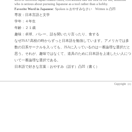
who is serious about pursuing Japanese as a tool rather than a hobby.
:
Favorite Word in Japanese
Spoken is おやすみなさい Written is 凸凹
専攻：日本言語と文学
学年：４年生
年齢：２１歳
趣味：卓球、バレー、話を聞いたり言ったり、食する
なぜJSA?:高校の時からずっと日本語を勉強しています。アメリカでは多
数の日系サークルを入っても、JSAに入っているのは一番論理な選択だと
思う。それが、趣味ではなくて、道具のために日本語を上達したい人につ
いて一番論理な選択である。
日本語で好きな言葉：おやすみ（話す）凸凹（書く）
Copyright
（
c