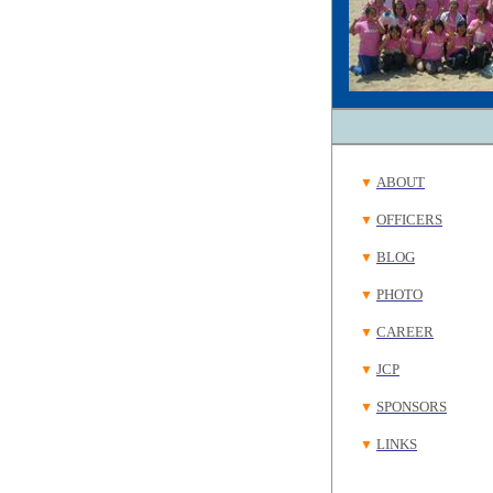
ABOUT
▼
OFFICERS
▼
BLOG
▼
PHOTO
▼
CAREER
▼
JCP
▼
SPONSORS
▼
LINKS
▼